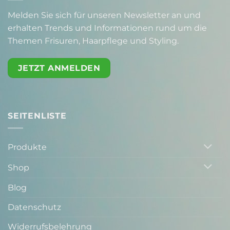
Melden Sie sich für unseren Newsletter an und
erhalten Trends und Informationen rund um die
Themen Frisuren, Haarpflege und Styling.
JETZT ANMELDEN
SEITENLISTE
Produkte
Shop
Blog
Datenschutz
Widerrufsbelehrung