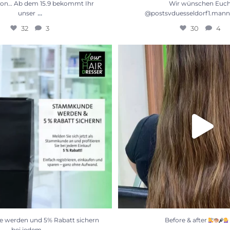
on… Ab dem 15.9 bekommt Ihr
Wir wünschen Euc
...
unser
@postsvduesseldorf1.mann
32
3
30
4
erden und 5% Rabatt sichern bei
Before & after
jedem
...
35
4
17
0