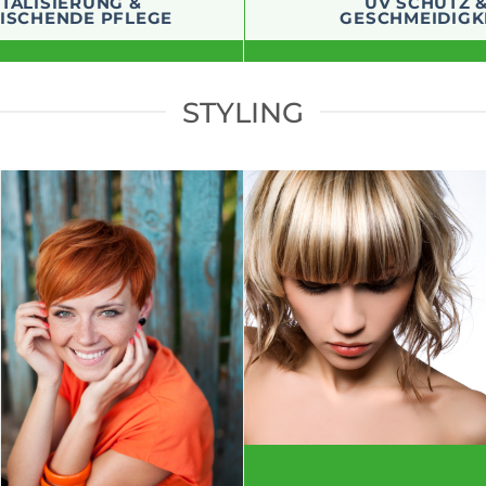
REFRESH
SUNFINITY
ITALISIERUNG &
UV SCHUTZ 
ISCHENDE PFLEGE
GESCHMEIDIGK
STYLING