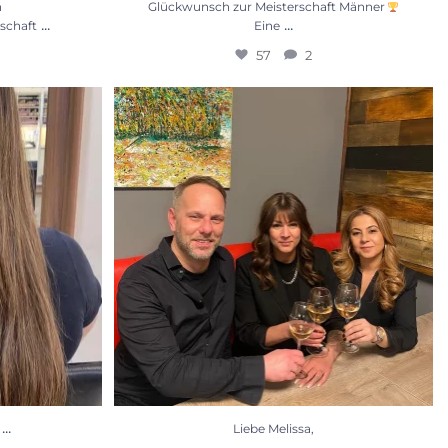
h
Glückwunsch zur Meisterschaft Männer
...
...
schaft
Eine
57
2
...
Liebe Melissa,
Wir gratulieren dir zu
...
68
11