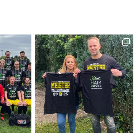
h
Glückwunsch zur Meisterschaft Männer
schaft
...
Eine
...
57
2