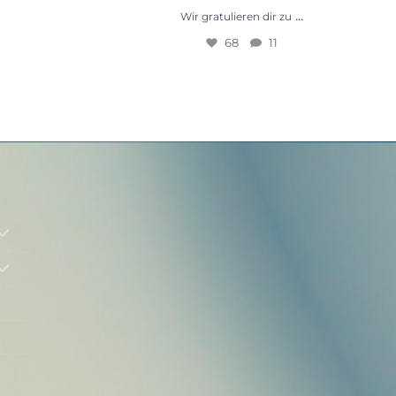
...
Liebe Melissa,
...
Wir gratulieren dir zu
68
11