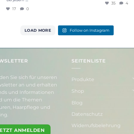
werden und 5% Rabatt sichern
Before & after
...
bei jedem
35
4
17
0
LOAD MORE
Follow on Instagram
WSLETTER
SEITENLISTE