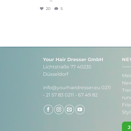
Wunsch = Veränderung
Kurzhaarschnitt
Stammkunde 
...
20
5
Your Hair Dresser GmbH
NE