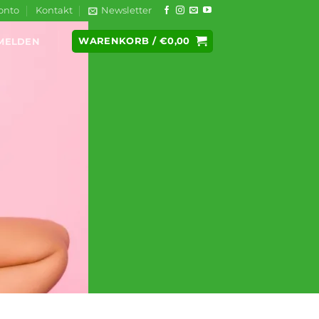
onto
Kontakt
Newsletter
WARENKORB /
€
0,00
MELDEN
Sie brauchen etwas vi
BODY FR
DUSCHG
Pflege mit Grünem Tee und I