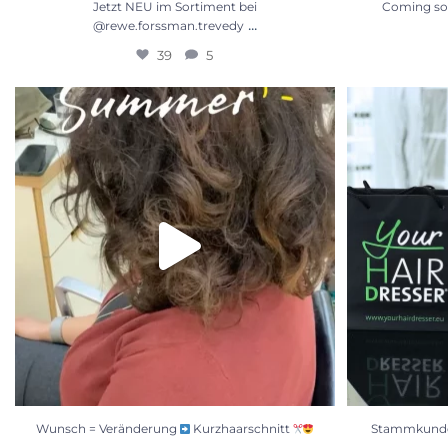
Jetzt NEU im Sortiment bei
Coming so
...
@rewe.forssman.trevedy
39
5
Wunsch = Veränderung
Kurzhaarschnitt
...
Stammkunde w
20
5