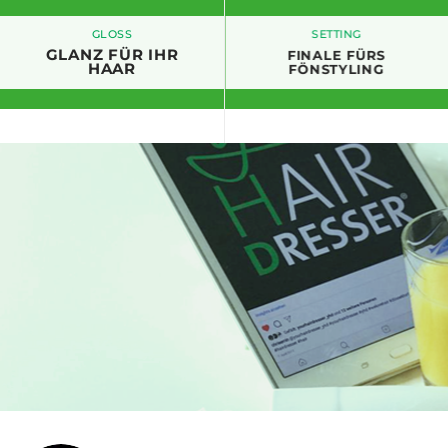
GLOSS
SETTING
GLANZ FÜR IHR
FINALE FÜRS
HAAR
FÖNSTYLING