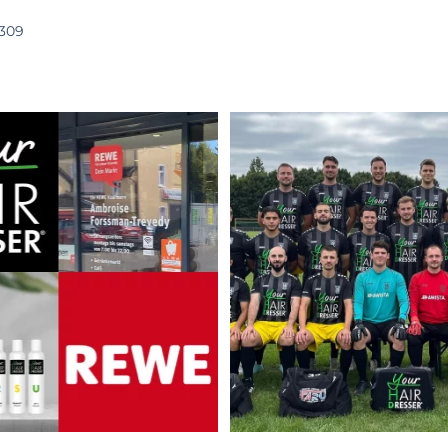
YHD BLOG
AKTUELLE THEMEN
309
Ab dem 15.9 bekommt Ihr unser
...
Wir wünschen Euc
@postsvduesseldorf1.mann
32
3
30
4