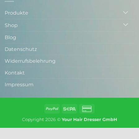
Produkte
Shop
Blog
Datenschutz
Widerrufsbelehrung
Kontakt
Impressum
PayPal
Sepa
Credit
Card
Copyright 2026 ©
Your Hair Dresser GmbH
2