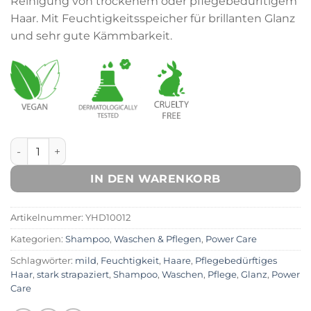
Reinigung von trockenem oder pflegebedürftigem
Haar. Mit Feuchtigkeitsspeicher für brillanten Glanz
und sehr gute Kämmbarkeit.
Power Care Shampoo Menge
IN DEN WARENKORB
Artikelnummer:
YHD10012
Kategorien:
Shampoo
,
Waschen & Pflegen
,
Power Care
Schlagwörter:
mild
,
Feuchtigkeit
,
Haare
,
Pflegebedürftiges
Haar
,
stark strapaziert
,
Shampoo
,
Waschen
,
Pflege
,
Glanz
,
Power
Care