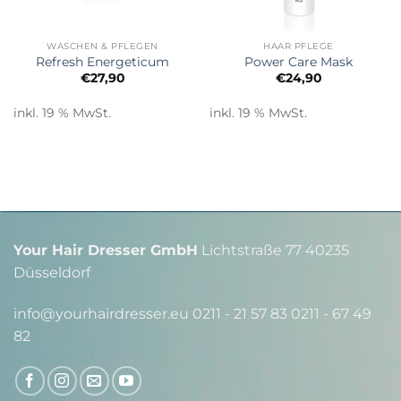
WASCHEN & PFLEGEN
HAAR PFLEGE
Refresh Energeticum
Power Care Mask
€
27,90
€
24,90
inkl. 19 % MwSt.
inkl. 19 % MwSt.
Your Hair Dresser GmbH
Lichtstraße 77 40235
Düsseldorf
info@yourhairdresser.eu 0211 - 21 57 83 0211 - 67 49
82