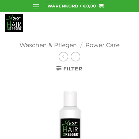
Zum
WARENKORB /
€
0,00
Inhalt
springen
Waschen & Pflegen
/
Power Care
FILTER