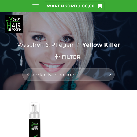
Zum
WARENKORB /
€
0,00
Inhalt
springen
Waschen & Pflegen
/
Yellow Killer
FILTER