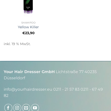
SHAMPOO
Yellow Killer
€
23,90
inkl. 19 % MwSt.
Your Hair Dresser GmbH
Lichtstraße 77 40235
Düsseldorf
info@yourhairdresser.eu 0211 - 21 57 83 0211 - 67 49
82