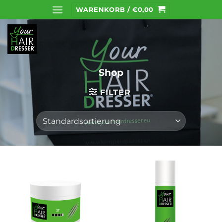
Zum
WARENKORB /
€
0,00
Inhalt
springen
Shop
FILTER