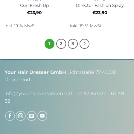
STYLING
STYLING
Curl Fresh Up
Director Fashion Spray
€
23,90
€
23,90
inkl. 19 % MwSt.
inkl. 19 % MwSt.
1
2
3
Your Hair Dresser GmbH
Lichtstraße 77 40235
Düsseldorf
info@yourhairdresser.eu 0211 - 21 57 83 0211 - 67 49
82