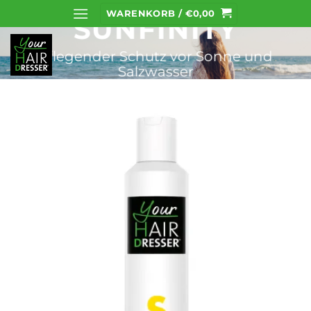
Zum
WARENKORB /
€
0,00
SUNFINITY
Inhalt
springen
Pflegender Schutz vor Sonne und
Salzwasser