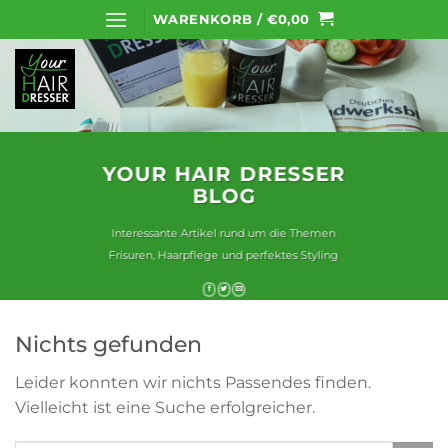
Zum
WARENKORB /
€
0,00
Inhalt
springen
YOUR HAIR DRESSER
BLOG
Interessante Artikel rund um die Themen
Frisuren, Haarpflege und perfektes Styling
Nichts gefunden
Leider konnten wir nichts Passendes finden.
Vielleicht ist eine Suche erfolgreicher.