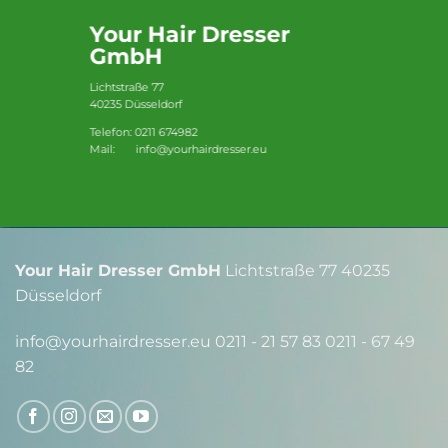
Your Hair Dresser
GmbH
Lichtstraße 77
40235 Düsseldorf
Telefon: 0211 674982
Mail: info@yourhairdresser.eu
Your Hair Dresser GmbH
Lichtstraße 77 40235
Düsseldorf
info@yourhairdresser.eu 0211 - 21 57 83 0211 - 67 49
82