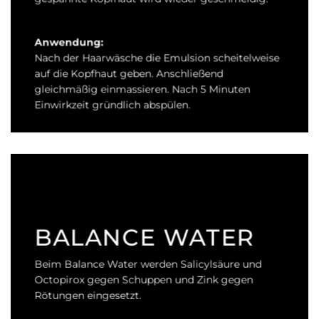
Anwendung:
Nach der Haarwäsche die Emulsion scheitelweise
auf die Kopfhaut geben. Anschließend
gleichmäßig einmassieren. Nach 5 Minuten
Einwirkzeit gründlich abspülen.
BALANCE
WATER
Beim Balance Water werden Salicylsäure und
Octopirox gegen Schuppen und Zink gegen
Rötungen eingesetzt.