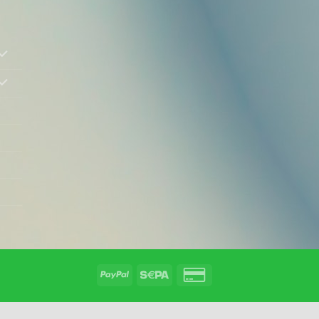
PayPal
Sepa
Credit
Card
2