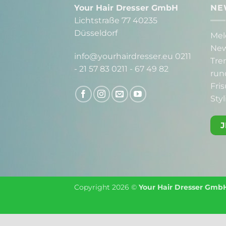
Your Hair Dresser GmbH
NE
Lichtstraße 77 40235
Düsseldorf
Mel
New
info@yourhairdresser.eu 0211
Tre
- 21 57 83 0211 - 67 49 82
run
Fri
Styl
Copyright 2026 ©
Your Hair Dresser Gmb