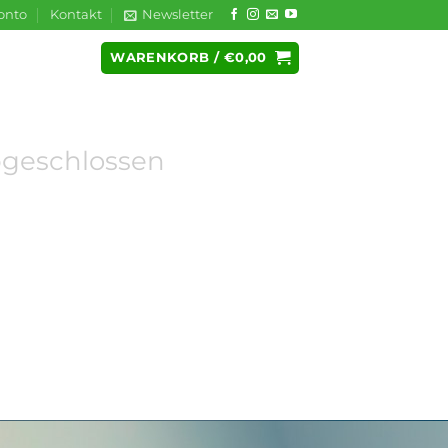
onto
Kontakt
Newsletter
WARENKORB /
€
0,00
MELDEN
bgeschlossen