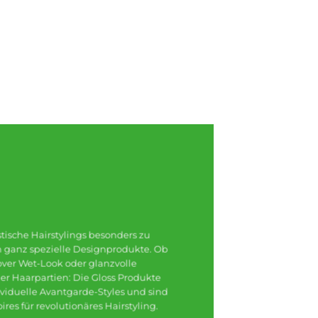
ische Hairstylings besonders zu
 ganz spezielle Designprodukte. Ob
-over Wet-Look oder glanzvolle
er Haarpartien: Die Gloss Produkte
viduelle Avantgarde-Styles und sind
res für revolutionäres Hairstyling.