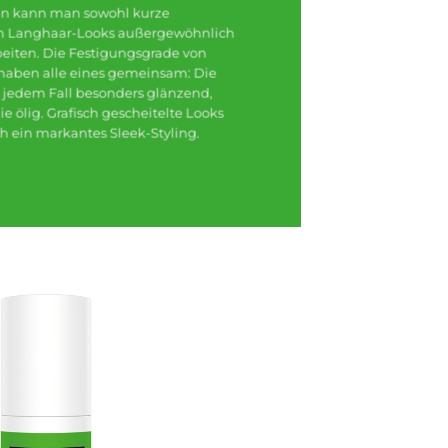
en kann man sowohl kurze
ch Langhaar-Looks außergewöhnlich
beiten. Die Festigungsgrade von
k haben alle eines gemeinsam: Die
n jedem Fall besonders glänzend,
e ölig. Grafisch gescheitelte Looks
ein markantes Sleek-Styling.