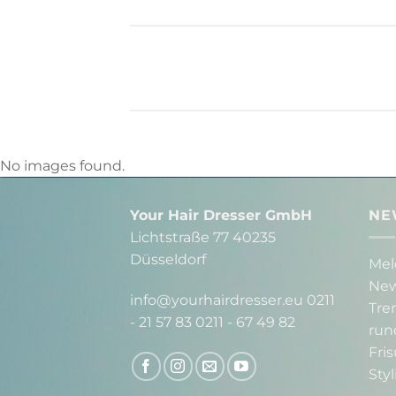
No images found.
Your Hair Dresser GmbH
NE
Lichtstraße 77 40235
Düsseldorf
Mel
New
info@yourhairdresser.eu 0211
Tre
- 21 57 83 0211 - 67 49 82
run
Fri
Styl