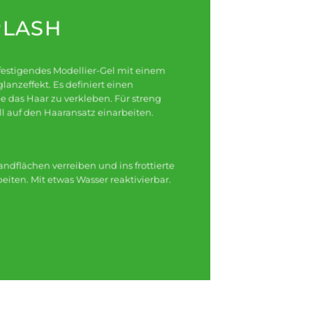
PLASH
k festigendes Modellier-Gel mit einem
lanzeffekt. Es definiert einen
e das Haar zu verkleben. Für streng
ll auf den Haaransatz einarbeiten.
dflächen verreiben und ins frottierte
eiten. Mit etwas Wasser reaktivierbar.