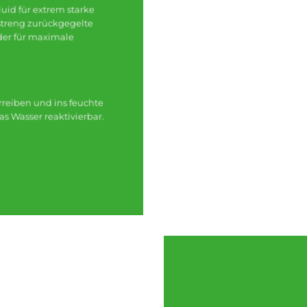
luid für extrem starke
 streng zurückgegelte
der für maximale
reiben und ins feuchte
as Wasser reaktivierbar.