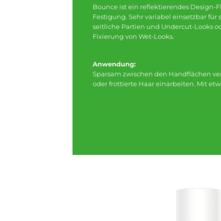
Bounce ist ein reflektierendes Design-F
Festigung. Sehr variabel einsetzbar für
seitliche Partien und Undercut-Looks o
Fixierung von Wet-Looks.
Anwendung:
Sparsam zwischen den Handflächen ver
oder frottierte Haar einarbeiten. Mit etw