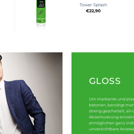
Tower Splash
€
22,90
+
GLOSS
Um markante und plast
betonen, benötigt man
streng gescheitelt, all
Akzentuierung einzeln
ermöglichen ganz indi
unverzichtbare Accessoi