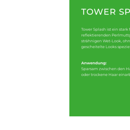
TOWER S
Tower Splash ist ein star
reflektierenden Perlmuttg
strähnigen Wet-Look, ohn
gescheitelte Looks spezie
Anwendung:
Sparsam zwischen den Han
oder trockene Haar einarb