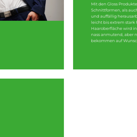
Mit den Gloss Produkt
Schnittformen, als au
und auffällig herausar
leicht bis extrem star
Haaroberfläche wird i
nass anmutend, aber ni
bekommen auf Wunsch 