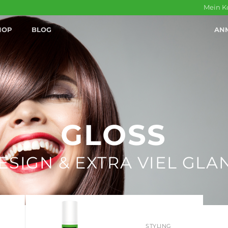
Mein K
HOP
BLOG
AN
GLOSS
ESIGN & EXTRA VIEL GLA
STYLING