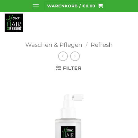
Zum
WARENKORB /
€
0,00
Inhalt
springen
Waschen & Pflegen
/
Refresh
FILTER