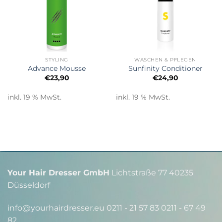
STYLING
WASCHEN & PFLEGEN
Advance Mousse
Sunfinity Conditioner
€
23,90
€
24,90
inkl. 19 % MwSt.
inkl. 19 % MwSt.
Your Hair Dresser GmbH
Lichtstraße 77 40235
Düsseldorf
info@yourhairdresser.eu 0211 - 21 57 83 0211 - 67 49
82