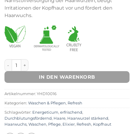
Nährstoffversorgung der Haarwurzeln, beugt
Irritationen der Kopfhaut vor und fördert den
Haarwuchs.
Refresh Energeticum Menge
IN DEN WARENKORB
Artikelnummer:
YHD10016
Kategorien:
Waschen & Pflegen
,
Refresh
Schlagwörter:
Energeticum
,
erfrischend
,
Durchblutungsfördernd
,
Haare
,
Haarwurzel stärkend
,
Haarwuchs
,
Waschen
,
Pflege
,
Elixier
,
Refresh
,
Kopfhaut