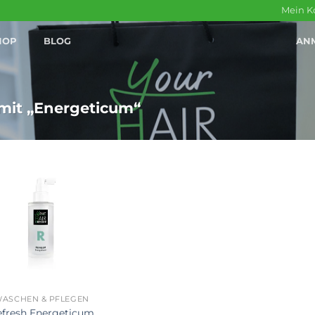
Mein K
HOP
BLOG
AN
mit „Energeticum“
ASCHEN & PFLEGEN
efresh Energeticum