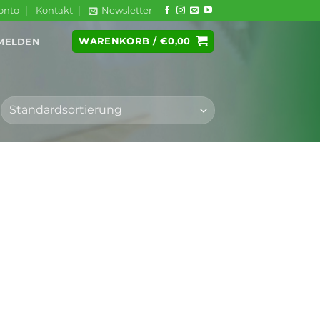
onto
Kontakt
Newsletter
WARENKORB /
€
0,00
MELDEN