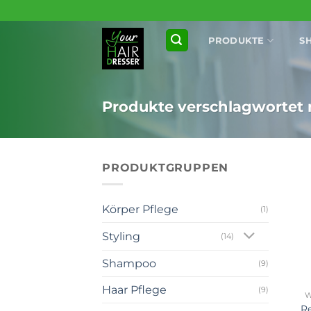
Zum
Inhalt
PRODUKTE
S
springen
Produkte verschlagwortet 
PRODUKTGRUPPEN
Körper Pflege
(1)
Styling
(14)
Shampoo
(9)
+
Haar Pflege
(9)
W
R