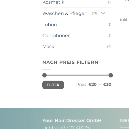
Kosmetik
(1)
Waschen & Pflegen
(21)
inkl
Lotion
(3)
Conditioner
(2)
Mask
(4)
NACH PREIS FILTERN
Min.
Max.
Preis:
€20
—
€30
FILTER
Preis
Preis
Your Hair Dresser GmbH
NE
Lichtstraße 77 40235