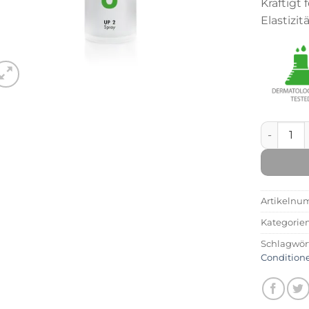
Kräftigt
Elastizit
UP 2 Spr
Artikelnu
Kategorie
Schlagwör
Condition