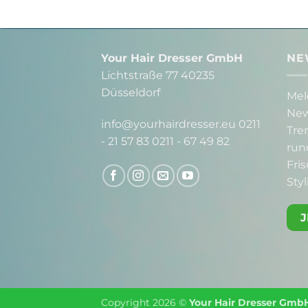
Your Hair Dresser GmbH
NE
Lichtstraße 77 40235
Düsseldorf
Mel
New
info@yourhairdresser.eu 0211
Tre
- 21 57 83 0211 - 67 49 82
run
Fri
Styl
Copyright 2026 ©
Your Hair Dresser Gmb