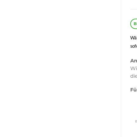
B
Wär
sof
An
Wi
di
Fü