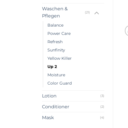
Waschen &
(21)
Pflegen
Balance
Power Care
Refresh
Sunfinity
Yellow Killer
Up 2
Moisture
Color Guard
Lotion
(3)
Conditioner
(2)
Mask
(4)