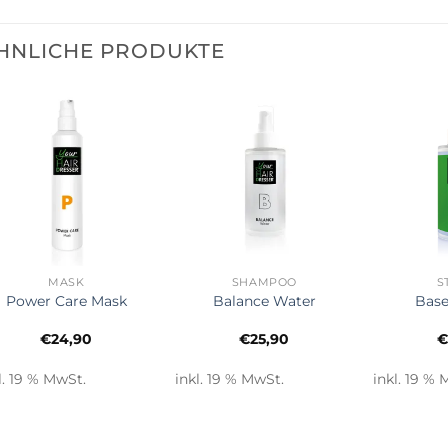
HNLICHE PRODUKTE
+
+
+
MASK
SHAMPOO
S
Power Care Mask
Balance Water
Base
€
24,90
€
25,90
l. 19 % MwSt.
inkl. 19 % MwSt.
inkl. 19 % 