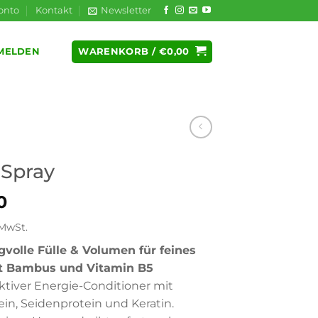
onto
Kontakt
Newsletter
WARENKORB /
€
0,00
MELDEN
 Spray
0
 MwSt.
volle Fülle & Volumen für feines
t Bambus und Vitamin B5
tiver Energie-Conditioner mit
ein, Seidenprotein und Keratin.