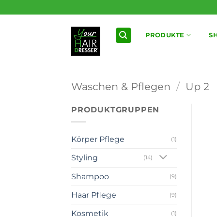
Zum
Inhalt
springen
PRODUKTE
S
Waschen & Pflegen
/
Up 2
PRODUKTGRUPPEN
Körper Pflege
(1)
Styling
(14)
Shampoo
(9)
Haar Pflege
(9)
Kosmetik
(1)