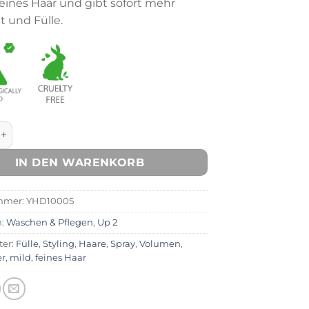
 feines Haar und gibt sofort mehr
ät und Fülle.
ay Menge
IN DEN WARENKORB
mmer:
YHD10005
n:
Waschen & Pflegen
,
Up 2
ter:
Fülle
,
Styling
,
Haare
,
Spray
,
Volumen
,
er
,
mild
,
feines Haar