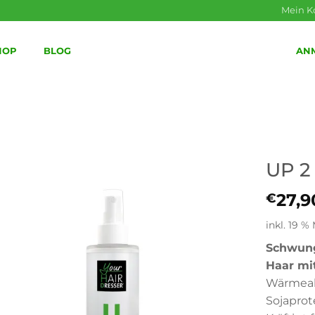
Mein K
HOP
BLOG
AN
UP 2
27,9
€
inkl. 19 %
Schwung
Haar mi
Wärmeak
Sojaprot