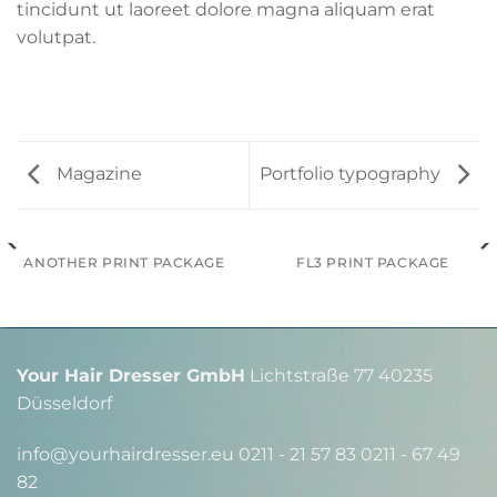
tincidunt ut laoreet dolore magna aliquam erat
volutpat.
Magazine
Portfolio typography
ANOTHER PRINT PACKAGE
FL3 PRINT PACKAGE
Your Hair Dresser GmbH
Lichtstraße 77 40235
Düsseldorf
info@yourhairdresser.eu 0211 - 21 57 83 0211 - 67 49
82