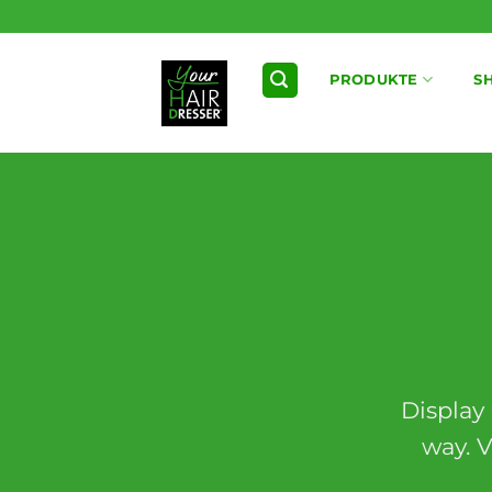
Zum
Inhalt
springen
PRODUKTE
S
Display 
way. V