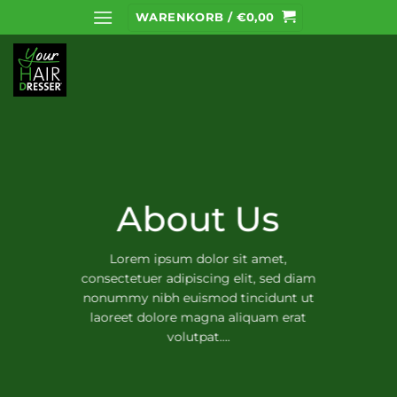
Zum
WARENKORB /
€
0,00
Inhalt
springen
About Us
Lorem ipsum dolor sit amet,
consectetuer adipiscing elit, sed diam
nonummy nibh euismod tincidunt ut
laoreet dolore magna aliquam erat
volutpat….