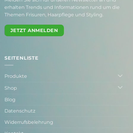
erhalten Trends und Informationen rund um die
Themen Frisuren, Haarpflege und Styling.
JETZT ANMELDEN
SEITENLISTE
Produkte
Shop
Blog
Datenschutz
Widerrufsbelehrung