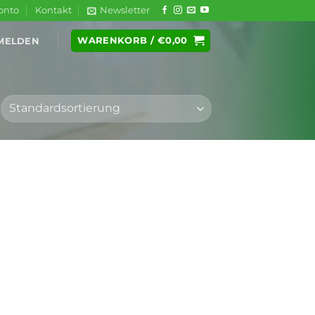
onto
Kontakt
Newsletter
WARENKORB /
€
0,00
MELDEN