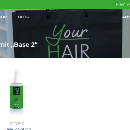
Mein K
HOP
BLOG
AN
mit „Base 2“
STYLING
Base 2 Lotion