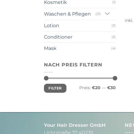
Kosmetik
(1)
Waschen & Pflegen
(21)
inkl
Lotion
(3)
Conditioner
(2)
Mask
(4)
NACH PREIS FILTERN
Min.
Max.
Preis:
€20
—
€30
FILTER
Preis
Preis
Your Hair Dresser GmbH
NE
Lichtstraße 77 40235