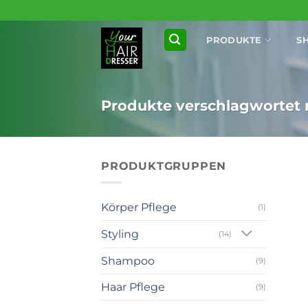
Zum
Inhalt
PRODUKTE
S
springen
Produkte verschlagwortet 
PRODUKTGRUPPEN
Körper Pflege
(1)
Styling
(14)
Shampoo
(9)
+
Haar Pflege
(9)