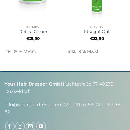
STYLING
STYLING
Retina Cream
Straight Out
€
21,90
€
23,90
inkl. 19 % MwSt.
inkl. 19 % MwSt.
Your Hair Dresser GmbH
Lichtstraße 77 40235
Düsseldorf
info@yourhairdresser.eu 0211 - 21 57 83 0211 - 67 49
82