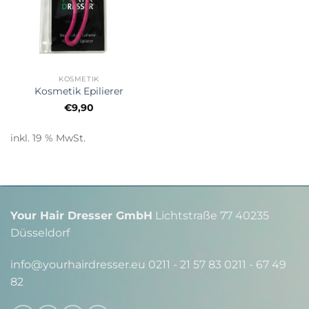
KOSMETIK
Kosmetik Epilierer
€
9,90
inkl. 19 % MwSt.
Your Hair Dresser GmbH
Lichtstraße 77 40235
Düsseldorf
info@yourhairdresser.eu 0211 - 21 57 83 0211 - 67 49
82