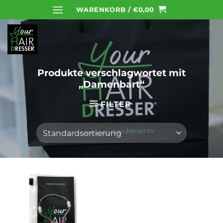
Zum
WARENKORB /
€
0,00
Inhalt
springen
Produkte verschlagwortet mit
„Damenbart“
FILTER