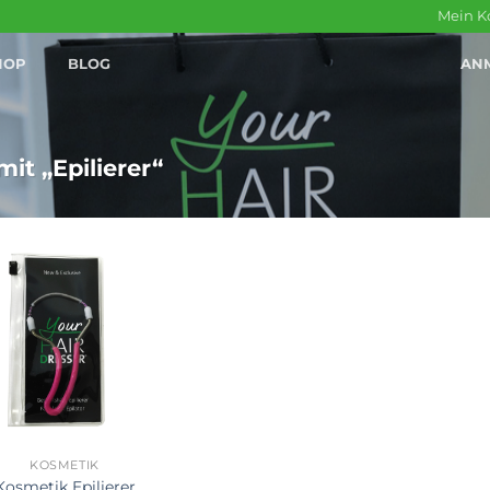
Mein K
HOP
BLOG
AN
it „Epilierer“
KOSMETIK
Kosmetik Epilierer