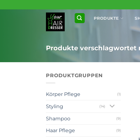
Zum
Inhalt
PRODUKTE
S
springen
Produkte verschlagwortet m
PRODUKTGRUPPEN
Körper Pflege
(1)
Styling
(14)
Shampoo
(9)
+
Haar Pflege
(9)