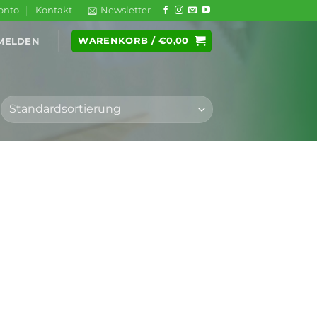
onto
Kontakt
Newsletter
WARENKORB /
€
0,00
MELDEN