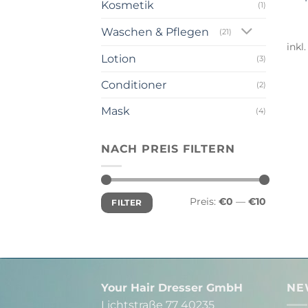
Kosmetik
(1)
Waschen & Pflegen
(21)
inkl
Lotion
(3)
Conditioner
(2)
Mask
(4)
NACH PREIS FILTERN
Min.
Max.
Preis:
€0
—
€10
FILTER
Preis
Preis
Your Hair Dresser GmbH
NE
Lichtstraße 77 40235