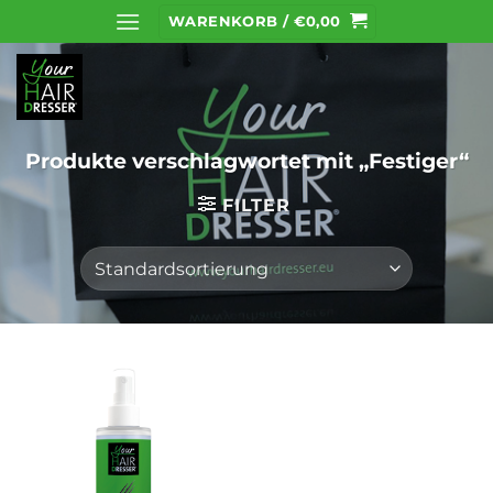
Zum
WARENKORB /
€
0,00
Inhalt
springen
Produkte verschlagwortet mit „Festiger“
FILTER