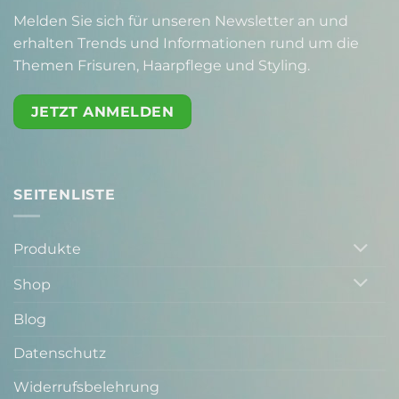
Melden Sie sich für unseren Newsletter an und
erhalten Trends und Informationen rund um die
Themen Frisuren, Haarpflege und Styling.
JETZT ANMELDEN
SEITENLISTE
Produkte
Shop
Blog
Datenschutz
Widerrufsbelehrung