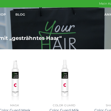
Mein K
HOP
BLOG
AN
it „gesträhntes Haar“
+
+
MASK
COLOR GUARD
SH
Color Guard Mask
Color Guard Milk
Color Gu