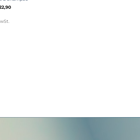
22,90
MwSt.