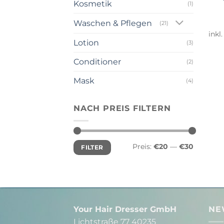
Kosmetik
(1)
Waschen & Pflegen
(21)
inkl
Lotion
(3)
Conditioner
(2)
Mask
(4)
NACH PREIS FILTERN
Min.
Max.
Preis:
€20
—
€30
FILTER
Preis
Preis
Your Hair Dresser GmbH
NE
Lichtstraße 77 40235