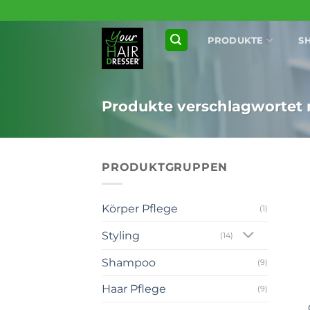
Zum
Inhalt
PRODUKTE
S
springen
Produkte verschlagwortet m
PRODUKTGRUPPEN
Körper Pflege
(1)
Styling
(14)
Shampoo
(9)
+
Haar Pflege
(9)