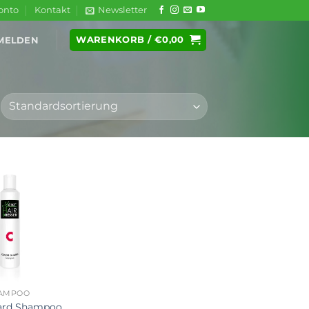
onto
Kontakt
Newsletter
WARENKORB /
€
0,00
MELDEN
AMPOO
ard Shampoo