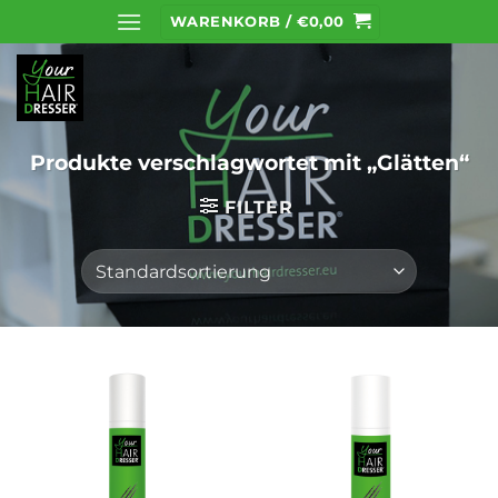
Zum
WARENKORB /
€
0,00
Inhalt
springen
Produkte verschlagwortet mit „Glätten“
FILTER