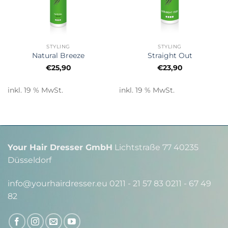
STYLING
STYLING
Natural Breeze
Straight Out
€
25,90
€
23,90
inkl. 19 % MwSt.
inkl. 19 % MwSt.
Your Hair Dresser GmbH
Lichtstraße 77 40235
Düsseldorf
info@yourhairdresser.eu 0211 - 21 57 83 0211 - 67 49
82