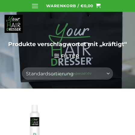
Zum
WARENKORB /
€
0,00
Inhalt
springen
Produkte verschlagwortet mit „kräftigt“
FILTER