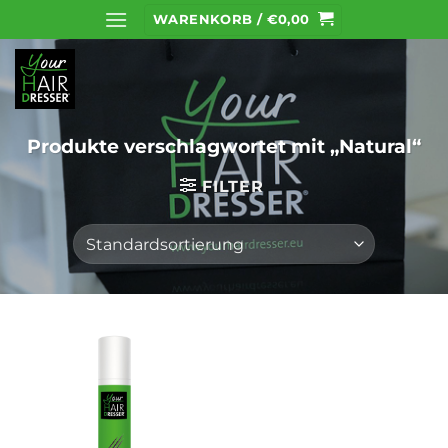
Zum
WARENKORB /
€
0,00
Inhalt
springen
Produkte verschlagwortet mit „Natural“
FILTER