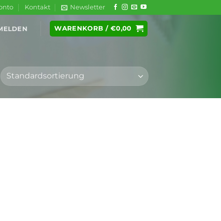
onto
Kontakt
Newsletter
WARENKORB /
€
0,00
MELDEN