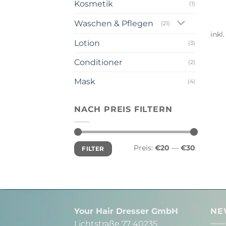
Kosmetik
(1)
Waschen & Pflegen
(21)
inkl
Lotion
(3)
Conditioner
(2)
Mask
(4)
NACH PREIS FILTERN
Min.
Max.
Preis:
€20
—
€30
FILTER
Preis
Preis
Your Hair Dresser GmbH
NE
Lichtstraße 77 40235