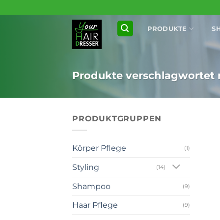
Zum
Inhalt
PRODUKTE
S
springen
Produkte verschlagwortet 
PRODUKTGRUPPEN
Körper Pflege
(1)
Styling
(14)
Shampoo
(9)
+
Haar Pflege
(9)