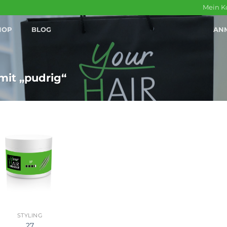
Mein K
HOP
BLOG
AN
mit „pudrig“
STYLING
27