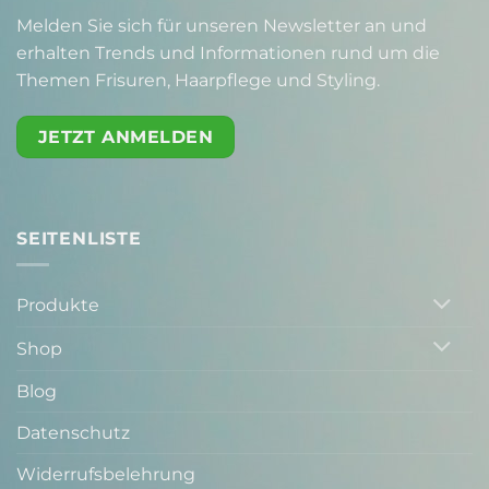
Melden Sie sich für unseren Newsletter an und
erhalten Trends und Informationen rund um die
Themen Frisuren, Haarpflege und Styling.
JETZT ANMELDEN
SEITENLISTE
Produkte
Shop
Blog
Datenschutz
Widerrufsbelehrung