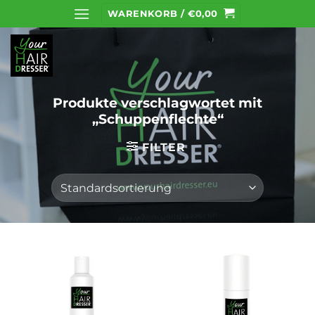
Zum
WARENKORB /
€
0,00
Inhalt
springen
Produkte verschlagwortet mit
„Schuppenflechte“
FILTER