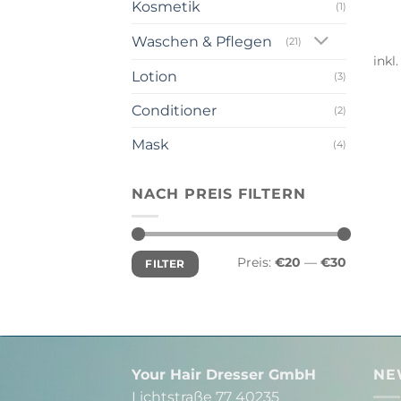
Kosmetik
(1)
Waschen & Pflegen
(21)
inkl
Lotion
(3)
Conditioner
(2)
Mask
(4)
NACH PREIS FILTERN
Min.
Max.
Preis:
€20
—
€30
FILTER
Preis
Preis
Your Hair Dresser GmbH
NE
Lichtstraße 77 40235