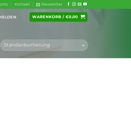
onto
Kontakt
Newsletter
WARENKORB /
€
0,00
MELDEN