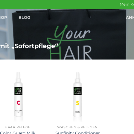
Mein K
HOP
BLOG
AN
it „Sofortpflege“
+
HAAR PFLEGE
WASCHEN & PFLEGEN
Color Guard Milk
Sunfinity Conditioner