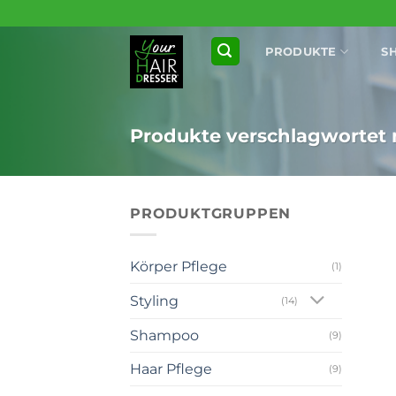
Zum
Inhalt
PRODUKTE
S
springen
Produkte verschlagwortet m
PRODUKTGRUPPEN
Körper Pflege
(1)
Styling
(14)
Shampoo
(9)
+
Haar Pflege
(9)