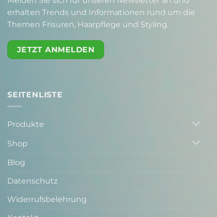
Melden Sie sich für unseren Newsletter an und
erhalten Trends und Informationen rund um die
Themen Frisuren, Haarpflege und Styling.
JETZT ANMELDEN
SEITENLISTE
Produkte
Shop
Blog
Datenschutz
Widerrufsbelehrung