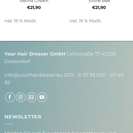
Retina Cream
Stone Bee
€
21,90
€
21,90
inkl. 19 % MwSt.
inkl. 19 % MwSt.
Your Hair Dresser GmbH
Lichtstraße 77 40235
Düsseldorf
info@yourhairdresser.eu 0211 - 21 57 83 0211 - 67 49
82
NEWSLETTER