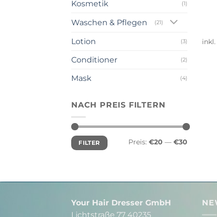
Kosmetik
(1)
Waschen & Pflegen
(21)
Lotion
inkl
(3)
Conditioner
(2)
Mask
(4)
NACH PREIS FILTERN
Min.
Max.
Preis:
€20
—
€30
FILTER
Preis
Preis
Your Hair Dresser GmbH
NE
Lichtstraße 77 40235