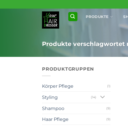
Zum
Inhalt
PRODUKTE
S
springen
Produkte verschlagwortet m
PRODUKTGRUPPEN
Körper Pflege
(1)
Styling
(14)
Shampoo
(9)
+
Haar Pflege
(9)