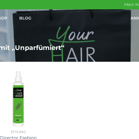
Mein K
HOP
BLOG
AN
it „Unparfümiert“
STYLING
Director Fashion