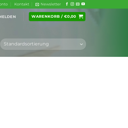
onto
Kontakt
Newsletter
WARENKORB /
€
0,00
MELDEN