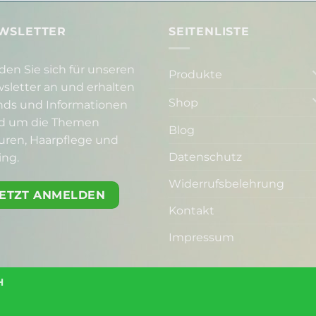
WSLETTER
SEITENLISTE
den Sie sich für unseren
Produkte
sletter an und erhalten
Shop
nds und Informationen
d um die Themen
Blog
suren, Haarpflege und
Datenschutz
ing.
Widerrufsbelehrung
JETZT ANMELDEN
Kontakt
Impressum
H