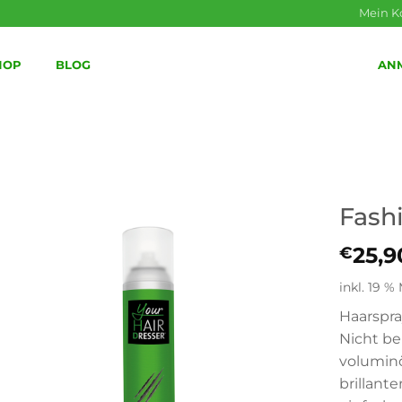
Mein K
HOP
BLOG
AN
Fash
25,9
€
inkl. 19 %
Haarspra
Nicht be
volumin
brillant