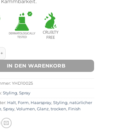
e Kämmbarkeit.
Spray Menge
IN DEN WARENKORB
mmer:
YHD10025
n:
Styling
,
Spray
ter:
Halt
,
Form
,
Haarspray
,
Styling
,
natürlicher
e
,
Spray
,
Volumen
,
Glanz
,
trocken
,
Finish