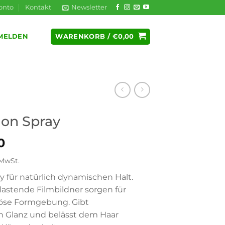
onto
Kontakt
Newsletter
WARENKORB /
€
0,00
MELDEN
ion Spray
0
 MwSt.
y für natürlich dynamischen Halt.
lastende Filmbildner sorgen für
öse Formgebung. Gibt
en Glanz und belässt dem Haar