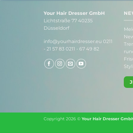
Your Hair Dresser GmbH
NE
Lichtstraße 77 40235
Düsseldorf
Mel
New
info@yourhairdresser.eu 0211
Tre
- 21 57 83 0211 - 67 49 82
run
Fri
Styl
Copyright 2026 ©
Your Hair Dresser Gmb