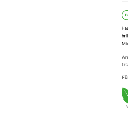
B
Haa
bri
Mic
An
tr
Fü