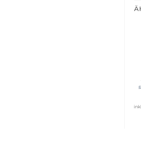
Ä
R
ink