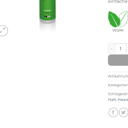
einfach
Fashion 
Artikelnu
Kategorie
Schlagwör
Halt
,
Haar