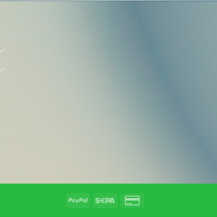
PayPal
Sepa
Credit
Card