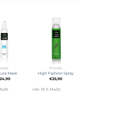
+
MASK
STYLING
ture Mask
High Fashion Spray
24,90
€
25,90
MwSt.
inkl. 19 % MwSt.