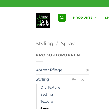
Zum
Inhalt
springen
PRODUKTE
S
Styling
/
Spray
PRODUKTGRUPPEN
Körper Pflege
(1)
Styling
(14)
Dry Texture
Setting
Texture
Spray