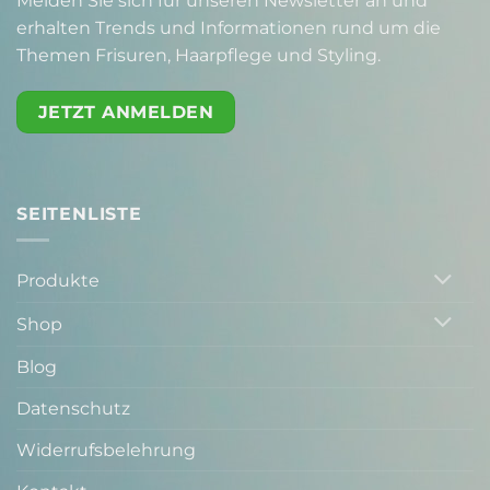
Melden Sie sich für unseren Newsletter an und
erhalten Trends und Informationen rund um die
Themen Frisuren, Haarpflege und Styling.
JETZT ANMELDEN
SEITENLISTE
Produkte
Shop
Blog
Datenschutz
Widerrufsbelehrung