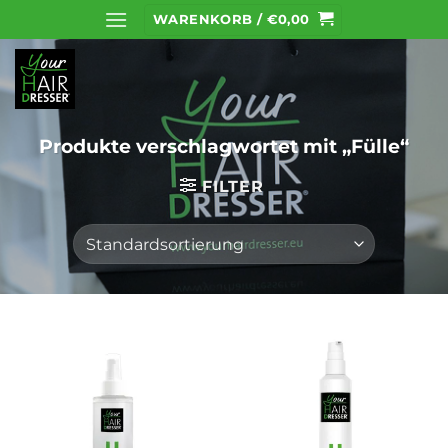
Zum
WARENKORB /
€
0,00
Inhalt
springen
Produkte verschlagwortet mit „Fülle“
FILTER