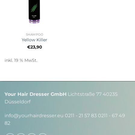
SHAMPOO
Yellow Killer
€
23,90
inkl. 19 % MwSt.
Your Hair Dresser GmbH
Lichtstraße 77 40235
Düsseldorf
info@yourhairdresser.eu 0211 - 21 57 83 0211 - 67 49
82