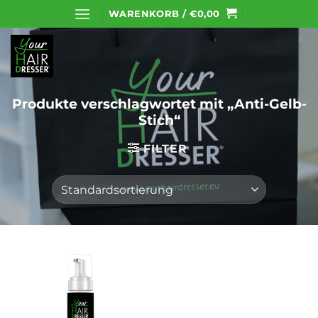
Zum
WARENKORB /
€
0,00
Inhalt
springen
Produkte verschlagwortet mit „Anti-Gelb-
Stich“
FILTER