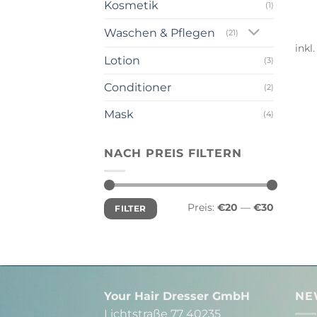
Kosmetik
(1)
Waschen & Pflegen
(21)
inkl
Lotion
(3)
Conditioner
(2)
Mask
(4)
NACH PREIS FILTERN
Min.
Max.
Preis:
€20
—
€30
FILTER
Preis
Preis
Your Hair Dresser GmbH
NE
Lichtstraße 77 40235