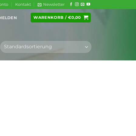
onto
Kontakt
Newsletter
WARENKORB /
€
0,00
MELDEN