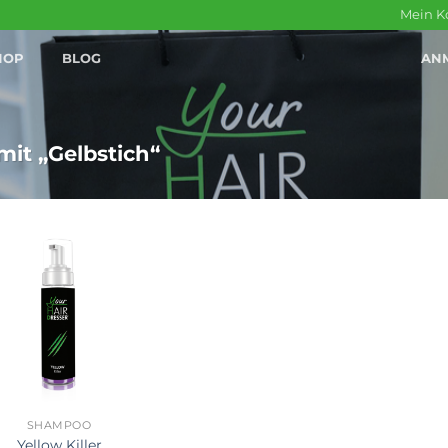
Mein K
HOP
BLOG
AN
it „Gelbstich“
SHAMPOO
Yellow Killer