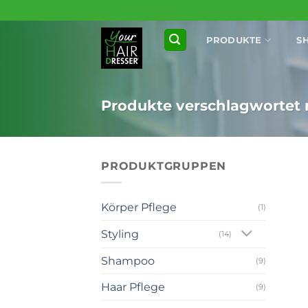
Zum
Inhalt
PRODUKTE
S
springen
Produkte verschlagwortet m
PRODUKTGRUPPEN
Körper Pflege
(1)
Styling
(14)
Shampoo
(9)
+
Haar Pflege
(9)