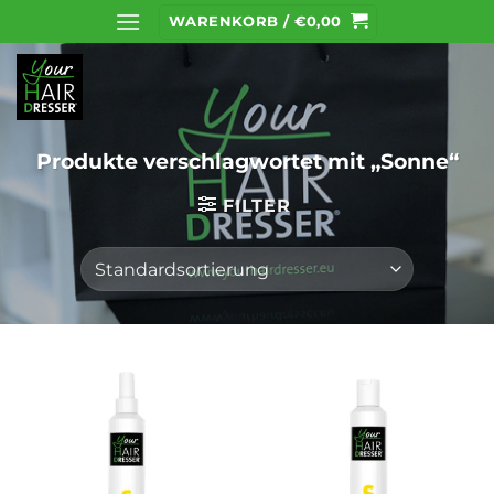
Zum
WARENKORB /
€
0,00
Inhalt
springen
Produkte verschlagwortet mit „Sonne“
FILTER