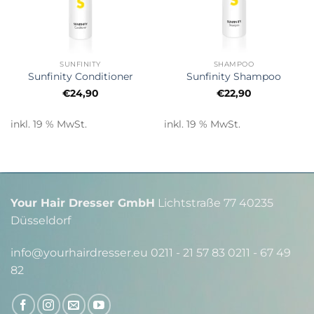
SUNFINITY
SHAMPOO
Sunfinity Conditioner
Sunfinity Shampoo
€
24,90
€
22,90
inkl. 19 % MwSt.
inkl. 19 % MwSt.
Your Hair Dresser GmbH
Lichtstraße 77 40235
Düsseldorf
info@yourhairdresser.eu 0211 - 21 57 83 0211 - 67 49
82