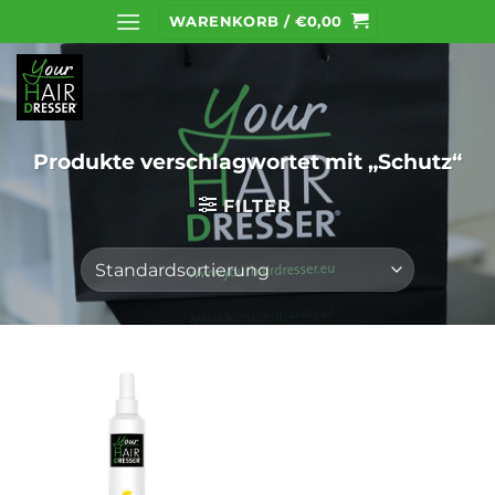
Zum
WARENKORB /
€
0,00
Inhalt
springen
Produkte verschlagwortet mit „Schutz“
FILTER